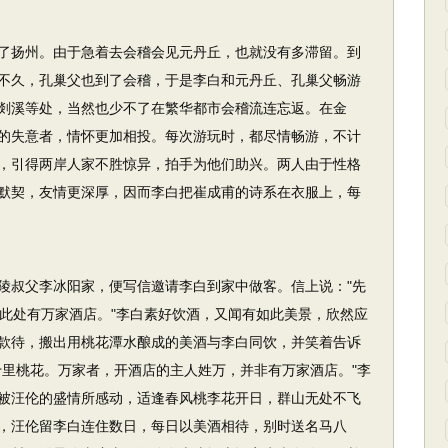
了扬州。由于急着去会稽会见元丹丘，也就没有多滞留。到
不久，孔巢父也到了会稽，于是李白和元丹丘、孔巢父畅游
剡溪等处，当然也少不了在繁华都市会稽流连忘返。在金
的失意者，情怀更加相投。每次游玩时，都尽情畅游，不计
，引得两岸人家不胜惊异，拍手为他们助兴。两人由于性格
默契，友情更深厚，因而李白把崔成甫的诗系在衣服上，每
陵叔父李冰阳家，便写信邀请李白到家中做客。信上说："先
?此处有万家酒店。"李白素好饮酒，又闻有如此美景，欣然应
款待，搬出用桃花潭水酿成的美酒与李白同饮，并笑着告诉
十里桃花。万家者，开酒店的主人姓万，并非有万家酒店。"李
被汪伦的盛情所感动，适逢春风桃李花开日，群山无处不飞
，汪伦留李白连住数日，每日以美酒相待，别时送名马八