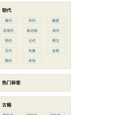
朝代
唐代
宋代
魏晋
近现代
南北朝
清代
明代
元代
两汉
五代
先秦
金朝
隋代
未知
热门标签
古籍