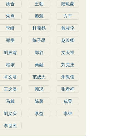
姚合
王勃
陆龟蒙
朱熹
秦观
方干
李峤
杜荀鹤
戴叔伦
郑燮
陈子昂
赵长卿
刘辰翁
郑谷
文天祥
程垓
吴融
刘克庄
卓文君
范成大
朱敦儒
王之涣
顾况
张孝祥
马戴
陈著
戎昱
刘义庆
李益
李绅
李世民