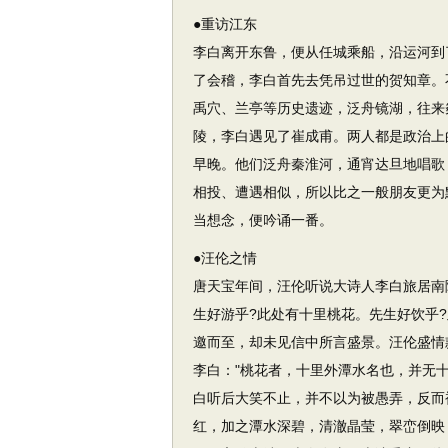
●重访江东
李白离开东鲁，便从任城乘船，沿运河到
了会稽，李白首先去凭吊过世的贺知章。
禹穴、兰亭等历史遗迹，泛舟镜湖，往来
陵，李白遇见了崔成甫。两人都是政治上
早晚。他们泛舟秦淮河，通宵达旦地唱歌
相投、遭遇相似，所以比之一般朋友更为
当想念，便吟诵一番。
●汪伦之情
唐天宝年间，汪伦听说大诗人李白旅居南
生好游乎?此处有十里桃花。先生好饮乎
邀而至，却未见信中所言盛景。汪伦盛情
李白："桃花者，十里外潭水名也，并无
白听后大笑不止，并不以为被愚弄，反而
红，加之潭水深碧，清澈晶莹，翠峦倒映