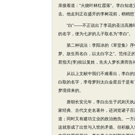
亲接着道："火烧叶林红霞落"。李白知
去。他走到正在盛开的李树花前，稍稍想
"白"——不正说出了李花的圣洁高雅吗
的名字，便为七岁的儿子取名为"李白"。
第二种说法：李阳冰的《草堂集》序中
梦。故生而名白，以太白字之"。范传正
君指天(李)枝以复姓，先夫人梦长庚而告
从以上文献中我们不难看出，李白的姓
白取的名字，李母梦到太白金星后于是有
梦境得来的。
唐朝长安元年，李白出生于武则天执政
家经典、古代文史名著外，还浏览诸子百
道；同时又有建功立业的政治抱负。一方
这就形成了出世与入世的矛盾。但积极入