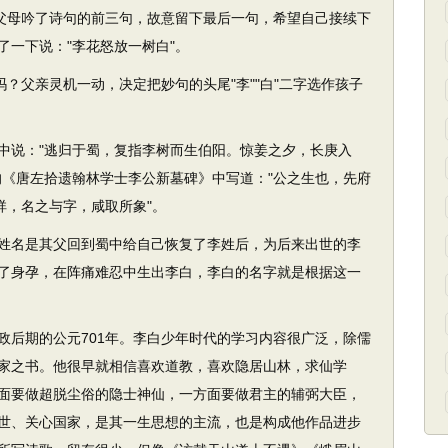
道父母吟了诗句的前三句，故意留下最后一句，希望自己接续下
了一下说："李花怒放一树白"。
？父亲灵机一动，决定把妙句的头尾"李""白"二字选作孩子
说："逃归于蜀，复指李树而生伯阳。惊姜之夕，长庚入
的《唐左拾遗翰林学士李公新墓碑》中写道："公之生也，先府
祥，名之与字，咸取所象"。
名是其父回到蜀中给自己恢复了李姓后，为后来出世的李
了身孕，在阵痛难忍中生出李白，李白的名字就是根据这一
后期的公元701年。李白少年时代的学习内容很广泛，除儒
家之书。他很早就相信喜欢道教，喜欢隐居山林，求仙学
面要做超脱尘俗的隐士神仙，一方面要做君主的辅弼大臣，
世、关心国家，是其一生思想的主流，也是构成他作品进步