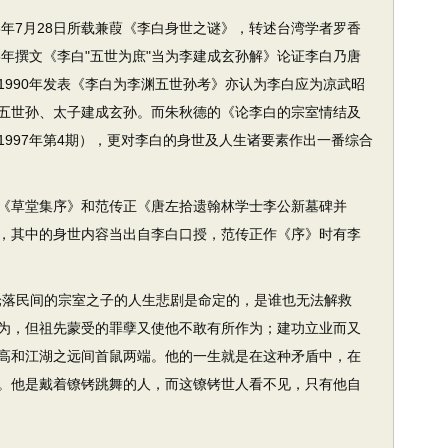
年7月28日所载兼葭《李白身世之谜》，转述台湾学者罗香
8年撰文《李白"五世为庶"当为李建成玄孙解》论证李白乃唐
1990年发表《李白为李渊五世孙考》亦认为李白应为凉武昭
五世孙、太子建成玄孙。而朱秋德的《论李白的宗室情结及
997年第4期），更对李白的身世及人生诸要素作出一番综合
草堂集序》和范传正《唐左拾遗翰林学士李公新墓碑并
，其中的身世内容当出自李白口授，范传正作《序》时有李
落民间的宗室之子的人生悲剧是命定的，是谁也无法解救
为，但祖先蒙受的罪孽又使他不敢有所作为；建功立业而又
高和江湖之远间首鼠两端。他的一生就是在这种矛盾中，在
。他是戴着镣铐跳舞的人，而这镣铐世人看不见，只有他自