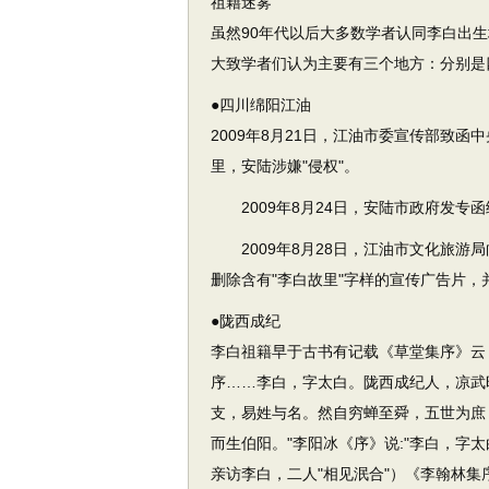
祖籍迷雾
虽然90年代以后大多数学者认同李白出
大致学者们认为主要有三个地方：分别是
●四川绵阳江油
2009年8月21日，江油市委宣传部致
里，安陆涉嫌"侵权"。
2009年8月24日，安陆市政府发专函
2009年8月28日，江油市文化旅游
删除含有"李白故里"字样的宣传广告片
●陇西成纪
李白祖籍早于古书有记载《草堂集序》云
序……李白，字太白。陇西成纪人，凉武
支，易姓与名。然自穷蝉至舜，五世为庶
而生伯阳。"李阳冰《序》说:"李白，字
亲访李白，二人"相见泯合"）《李翰林集