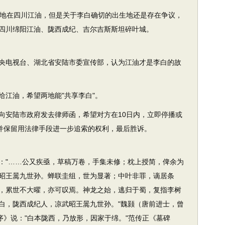
生地在四川江油，但是关于李白确切的出生地还是存在争议，
四川绵阳江油、陇西成纪、吉尔吉斯斯坦碎叶城。
函中央电视台、湖北省安陆市委宣传部，认为江油才是李白的故
给江油，希望两地能"共享李白"。
局向安陆市政府发去律师函，希望对方在10日内，立即停播或
，并保留用法律手段进一步追索的权利，最后胜诉。
："……公又疾亟，草稿万卷，手集未修；枕上授简，俾余为
昭王暠九世孙。蝉联圭组，世为显著；中叶非罪，谪居条
，累世不大曜，亦可叹焉。神龙之始，逃归于蜀，复指李树
太白，陇西成纪人，凉武昭王暠九世孙。"魏颢（唐前进士，曾
序》说："白本陇西，乃放形，因家于绵。"范传正《墓碑