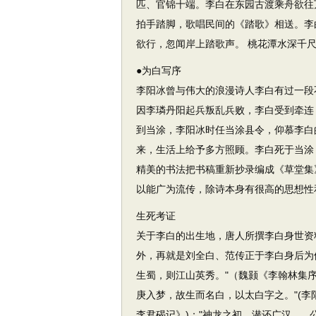
匹、官锦十端。李白在东园古渡乘舟欲往
拍手踏脚，歌唱民间的《踏歌》相送。李
欲行，忽闻岸上踏歌声。 桃花潭水深千
●为白写序
李阳冰曾与伟大的浪漫诗人李白有过一段
因李璘丹阳起兵叛乱兵败，李白受到牵连
到当涂，李阳冰时任当涂县令，仰慕李白
来，生活上给予多方照顾。李白死于当涂
精美的书法把书稿重新抄录编成《草堂集
以能广为流传，除诗本身有很高的思想性
生死考证
关于李白的出生地，唐人所撰李白身世资
外，再就是刘全白、范传正于李白身后为
生蜀，则江山英秀。"（魏颢《李翰林集
庚入梦，故生而名白，以太白字之。"(李
李君碣记》)；"神龙之初，潜还广汉。..