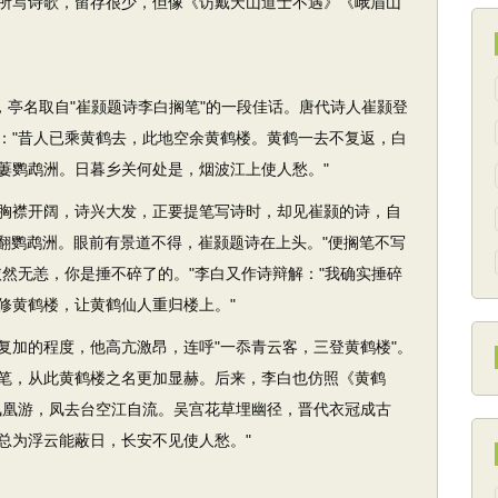
所写诗歌，留存很少，但像《访戴天山道士不遇》《峨眉山
，亭名取自"崔颢题诗李白搁笔"的一段佳话。唐代诗人崔颢登
："昔人已乘黄鹤去，此地空余黄鹤楼。黄鹤一去不复返，白
萋鹦鹉洲。日暮乡关何处是，烟波江上使人愁。"
襟开阔，诗兴大发，正要提笔写诗时，却见崔颢的诗，自
踢翻鹦鹉洲。眼前有景道不得，崔颢题诗在上头。"便搁笔不写
然无恙，你是捶不碎了的。"李白又作诗辩解："我确实捶碎
修黄鹤楼，让黄鹤仙人重归楼上。"
加的程度，他高亢激昂，连呼"一忝青云客，三登黄鹤楼"。
笔，从此黄鹤楼之名更加显赫。后来，李白也仿照《黄鹤
凤凰游，凤去台空江自流。吴宫花草埋幽径，晋代衣冠成古
总为浮云能蔽日，长安不见使人愁。"