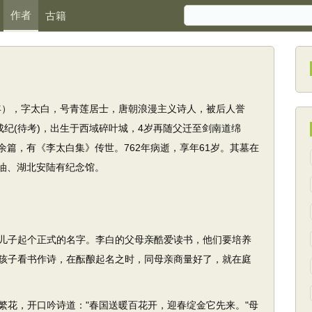
作者
古籍
62年），字太白，号青莲居士，唐朝浪漫主义诗人，被后人誉
成纪(待考)，出生于西域碎叶城，4岁再随父迁至剑南道绵
余篇，有《李太白集》传世。762年病逝，享年61岁。其墓在
油、湖北安陆有纪念馆。
儿子起个正式的名字。李白的父母亲酷爱读书，他们要培养
孩子看书作诗，在酝酿起名之时，同母亲商量好了，就在庭
花，开口吟诗道："春国送暖百花开，迎春绽金它先来。"母