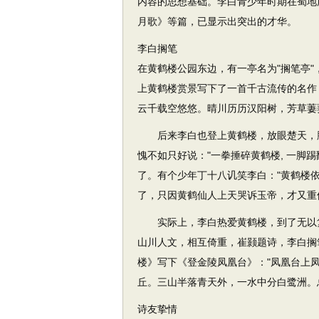
内容的思想基础。李白青少年时期在蜀地
月歌》等篇，已显示出突出的才华。
李白搁笔
在黄鹤楼公园东边，有一亭名为"搁笔亭"
上黄鹤楼赏景写下了一首千古流传的名作
云千载空悠悠。晴川历历汉阳树，芳草萋
后来李白也登上黄鹤楼，放眼楚天，胸
愧不如只好说："一拳捶碎黄鹤楼, 一脚
了。有个少年丁十八讥笑李白："黄鹤楼依
了，只因黄鹤仙人上天哭诉玉帝，才又重
实际上，李白热爱黄鹤楼，到了无以复
山川人文，相互倚重，崔颢题诗，李白搁
楼》写下《登金陵凤凰台》："凤凰台上
丘。三山半落青天外，一水中分白鹭洲。
诗友挚情