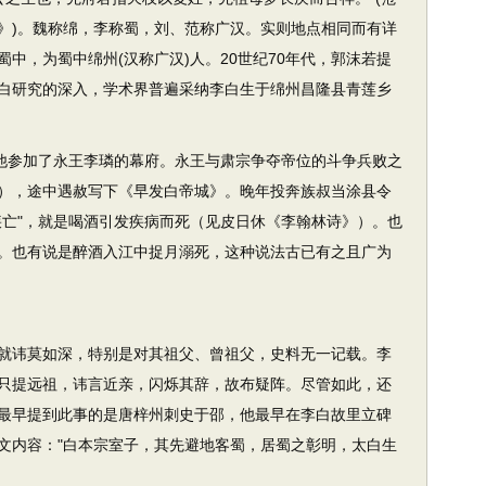
》)。魏称绵，李称蜀，刘、范称广汉。实则地点相同而有详
中，为蜀中绵州(汉称广汉)人。20世纪70年代，郭沫若提
着李白研究的深入，学术界普遍采纳李白生于绵州昌隆县青莲乡
他参加了永王李璘的幕府。永王与肃宗争夺帝位的斗争兵败之
），途中遇赦写下《早发白帝城》。晚年投奔族叔当涂县令
疾亡"，就是喝酒引发疾病而死（见皮日休《李翰林诗》）。也
。也有说是醉酒入江中捉月溺死，这种说法古已有之且广为
就讳莫如深，特别是对其祖父、曾祖父，史料无一记载。李
只提远祖，讳言近亲，闪烁其辞，故布疑阵。尽管如此，还
最早提到此事的是唐梓州刺史于邵，他最早在李白故里立碑
文内容："白本宗室子，其先避地客蜀，居蜀之彰明，太白生