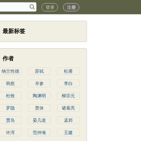
登录
注册
最新标签
作者
纳兰性德
苏轼
杜甫
韩愈
岑参
李白
杜牧
陶渊明
柳宗元
罗隐
贯休
诸葛亮
贾岛
晏几道
孟郊
许浑
范仲淹
王建