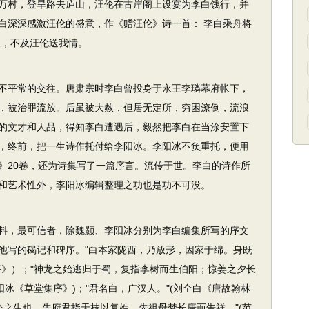
万村，登旱路去庐山，汪伦在古岸阁上设宴为李白饯行，并
白深深感激汪伦的盛意，作《赠汪伦》诗一首： 李白乘舟将
尺，不及汪伦送我情。
不平常的交往。唐肃宗时李白曾投身于永王李璘幕府帐下，
，被治罪流放。后虽被大赦，但居无定所，穷困潦倒，流浪
的文才和人品，得知李白遭遇后，毅然把李白在当涂安置下
，终前，把一生诗作托付给李阳冰。李阳冰不负重托，便用
》20卷，还为诗集写了一篇序言。流传于世。李白的诗作所
和艺术性外，李阳冰编辑整理之功也是功不可没。
料，最可信者，除魏颢、李阳冰分别为李白编集所写的序文
他写的碣记和碑序。"白本家陇西，乃放形，因家于绵。身既
序》）；"神龙之始逃归于蜀，复指李树而生伯阳；惊姜之夕长
阳冰《草堂集序》)；"君名白，广汉人。"(刘全白《唐故翰林
.公之生也，先府君指天枝以复姓，先祖母梦长庚而告祥。"(范