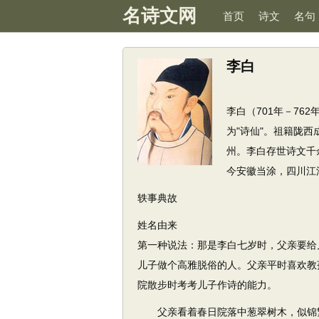
名诗文网
首页
诗文
名句
李白
李白（701年－7
为"诗仙"。祖籍陇西
州。李白存世诗文千
今安徽当涂，四川江
轶事典故
姓名由来
第一种说法：那是李白七岁时，父亲要给
儿子做个高雅脱俗的人。父亲平时喜欢教
院散步时考考儿子作诗的能力。
父亲看着春日院落中葱翠树木，似锦繁