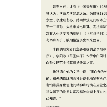
延至当代，才有《中国青年报》1985
林认为：李白乃李建成之后。韩维禄198
宗室，李建成玄孙。持同样观点的徐本立
王十二世孙、太祖李虎七世孙、高祖李渊
对其人生诸要素的影响》（《丝路学刊》1
考察和评价，以期接近历史本来面目。
李白的研究者们主要引据的是李阳冰《
序》。李阳冰《草堂集序》作于李白同时
白孙女陪范主持其祖父迁墓之事。
朱秋德在他的文章中说："李白作为沦
的。祖先的血脉周流其身使他渴望有所作
害怕暴露身世使他的精神和行为在庙堂之
祖先留下的物质财富和精神枷锁中度过的
己知道。"