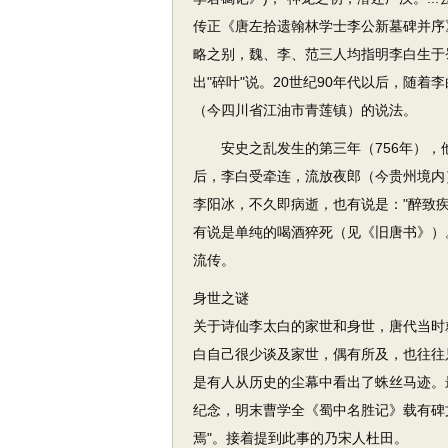
传正《唐左拾遗翰林学士李公新墓碑并序
略之别，魏、李、范三人均指明李白生于蜀
出"碎叶"说。20世纪90年代以后，随
（今四川省江油市青莲镇）的说法。
安史之乱发生的第三年（756年），
后，李白受牵连，流放夜郎（今贵州境内
李阳冰，不久即病逝，也有说是："醉致
有说是单纯的喝酒猝死（见《旧唐书》）
流传。
身世之谜
关于诗仙李太白的家世和身世，唐代当时
白自己很少谈及家世，偶有所及，也往往
是有人从历史的尘幕中看出了蛛丝马迹。
纪念，明末曹学全《蜀中名胜记》载有碑
焉"。接着提到此事的乃宋人杜田。